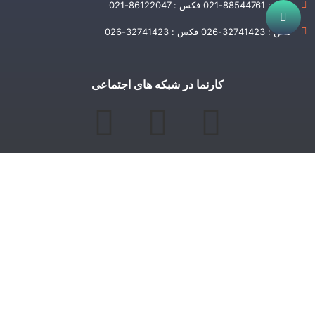
تلفن : 88544761-021 فکس : 86122047-021
تلفن : 32741423-026 فکس : 32741423-026
کارنما در شبکه های اجتماعی