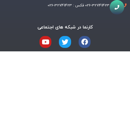
تلفن : 32741423-026 فکس : 32741423-026
کارنما در شبکه های اجتماعی