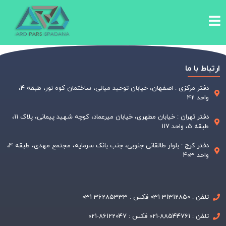
ارتباط با ما
دفتر مرکزی : اصفهان، خیابان توحید میانی، ساختمان کوه نور، طبقه 4،
واحد 42
دفتر تهران : خیابان مطهری، خیابان میرعماد، کوچه شهید پیمانی، پلاک 11،
طبقه 5، واحد 117
دفتر کرج : بلوار طالقانی جنوبی، جنب بانک سرمایه، مجتمع مهدی، طبقه 4،
واحد 403
تلفن : 31312850-031 فکس : 36285333-031
تلفن : 88544761-021 فکس : 86122047-021