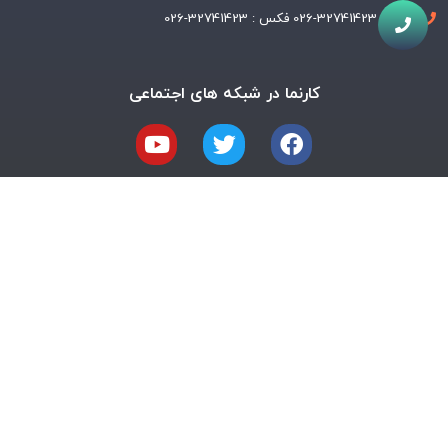
تلفن : 32741423-026 فکس : 32741423-026
کارنما در شبکه های اجتماعی