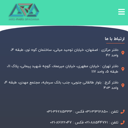
ارتباط با ما
دفتر مرکزی : اصفهان، خیابان توحید میانی، ساختمان کوه نور، طبقه 4،
واحد 42
دفتر تهران : خیابان مطهری، خیابان میرعماد، کوچه شهید پیمانی، پلاک 11،
طبقه 5، واحد 117
دفتر کرج : بلوار طالقانی جنوبی، جنب بانک سرمایه، مجتمع مهدی، طبقه 4،
واحد 403
تلفن : 31312850-031 فکس : 36285333-031
تلفن : 88544761-021 فکس : 86122047-021