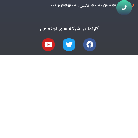
تلفن : 32741423-026 فکس : 32741423-026
کارنما در شبکه های اجتماعی