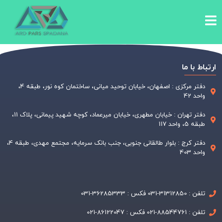
ارتباط با ما
دفتر مرکزی : اصفهان، خیابان توحید میانی، ساختمان کوه نور، طبقه 4،
واحد 42
دفتر تهران : خیابان مطهری، خیابان میرعماد، کوچه شهید پیمانی، پلاک 11،
طبقه 5، واحد 117
دفتر کرج : بلوار طالقانی جنوبی، جنب بانک سرمایه، مجتمع مهدی، طبقه 4،
واحد 403
تلفن : 31312850-031 فکس : 36285333-031
تلفن : 88544761-021 فکس : 86122047-021