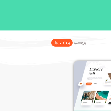
برچسب
پروژه لاراول