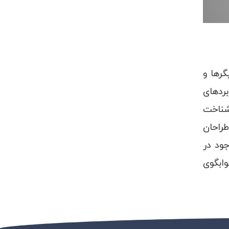
رها و
بردهای
شناخت
طراحان
ود در
ابگوی