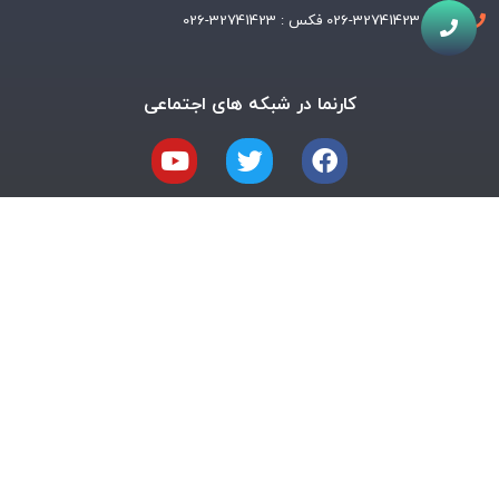
تلفن : 32741423-026 فکس : 32741423-026
کارنما در شبکه های اجتماعی