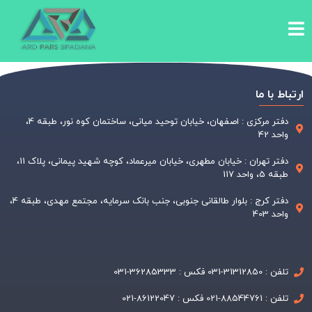
ارتباط با ما
دفتر مرکزی : اصفهان، خیابان توحید میانی، ساختمان کوه نور، طبقه 4،
واحد 42
دفتر تهران : خیابان مطهری، خیابان میرعماد، کوچه شهید پیمانی، پلاک 11،
طبقه 5، واحد 117
دفتر کرج : بلوار طالقانی جنوبی، جنب بانک سرمایه، مجتمع مهدی، طبقه 4،
واحد 403
تلفن : 31312850-031 فکس : 36285333-031
تلفن : 88544761-021 فکس : 86122047-021